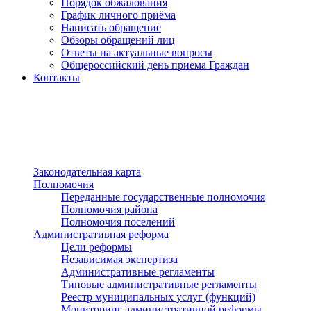
Порядок обжалования
График личного приёма
Написать обращение
Обзоры обращений лиц
Ответы на актуальные вопросы
Общероссийский день приема Граждан
Контакты
Разделы сайта
п»ї
Законодательная карта
Полномочия
Переданные государственные полномочия
Полномочия района
Полномочия поселений
Административная реформа
Цели реформы
Независимая экспертиза
Административные регламенты
Типовые административные регламенты
Реестр муниципальных услуг (функций)
Мониторинг административной реформы