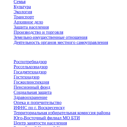
Семья
Культура
Экология
Транспорт
Архивное дело
Защита населения
Производство и торговля
Земельно-имущественные отношения
Деятельность органов местного самоуправления
Территориальные органы
Роспотребнадзор
Россельхознадзор
Госадмтехнадзор
Гостехнадзор
Госжилинспекция
Пенсионный фонд
Социальная защита
Здравоохранение
Опека и попечительство
ИФНС по г. Воскресенску
Территориальная избирательная комиссия района
Юго-Восточный филиал МО БТИ
Центр занятости населения