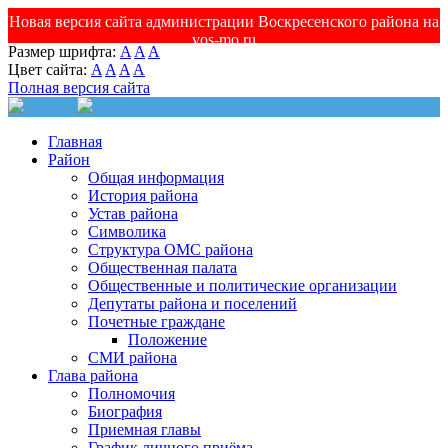
Новая версия сайта администрации Воскресенского района на
vos-mo.ru
Размер шрифта:
A
A
A
Цвет сайта:
A
A
A
A
Полная версия сайта
Главная
Район
Общая информация
История района
Устав района
Символика
Структура ОМС района
Общественная палата
Общественные и политические организации
Депутаты района и поселений
Почетные граждане
Положение
СМИ района
Глава района
Полномочия
Биография
Приемная главы
График личного приёма