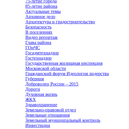
75-летие города
85-летие района
Актуальные темы
Архивное дело
Архитектура и градостроительство
Безопасность
В поселениях
Видео репортаж
Глава района
ГОиЧС
Госадмтехнадзор
Гостехнадзор
Государственная жилищная инспекция
Московской области
Гражданский форум Идеология лидерства
Губерния
Доброволец России – 2015
Дороги
Духовная жизнь
ЖКХ
Здравохранение
Земельно-правовой отдел
Земельные отношения
Земельный муниципальный контроль
Инвестиции