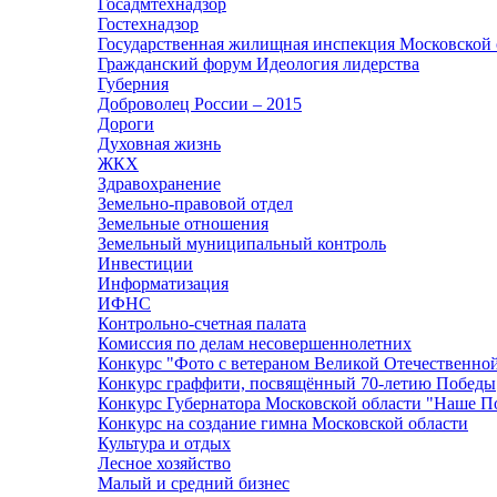
Госадмтехнадзор
Гостехнадзор
Государственная жилищная инспекция Московской 
Гражданский форум Идеология лидерства
Губерния
Доброволец России – 2015
Дороги
Духовная жизнь
ЖКХ
Здравохранение
Земельно-правовой отдел
Земельные отношения
Земельный муниципальный контроль
Инвестиции
Информатизация
ИФНС
Контрольно-счетная палата
Комиссия по делам несовершеннолетних
Конкурс "Фото с ветераном Великой Отечественно
Конкурс граффити, посвящённый 70-летию Победы
Конкурс Губернатора Московской области "Наше П
Конкурс на создание гимна Московской области
Культура и отдых
Лесное хозяйство
Малый и средний бизнес