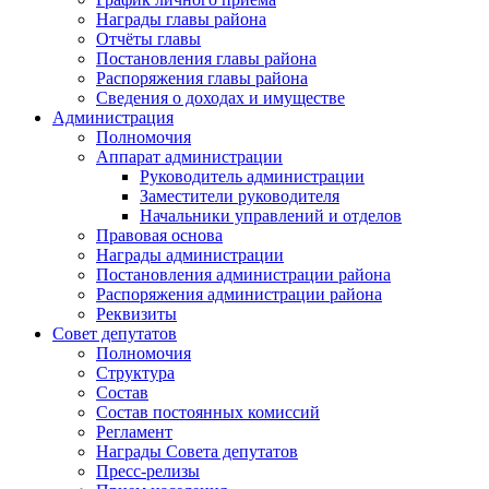
Награды главы района
Отчёты главы
Постановления главы района
Распоряжения главы района
Сведения о доходах и имуществе
Администрация
Полномочия
Аппарат администрации
Руководитель администрации
Заместители руководителя
Начальники управлений и отделов
Правовая основа
Награды администрации
Постановления администрации района
Распоряжения администрации района
Реквизиты
Совет депутатов
Полномочия
Структура
Состав
Состав постоянных комиссий
Регламент
Награды Совета депутатов
Пресс-релизы