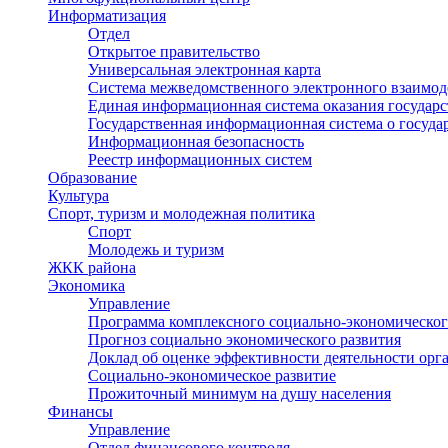
Информатизация
Отдел
Открытое правительство
Универсальная электронная карта
Система межведомственного электронного взаимод
Единая информационная система оказания государ
Государственная информационная система о госуд
Информационная безопасность
Реестр информационных систем
Образование
Культура
Спорт, туризм и молодежная политика
Спорт
Молодежь и туризм
ЖКК района
Экономика
Управление
Программа комплексного социально-экономическог
Прогноз социально экономического развития
Доклад об оценке эффективности деятельности орг
Социально-экономическое развитие
Прожиточный минимум на душу населения
Финансы
Управление
Отдел финансового контроля