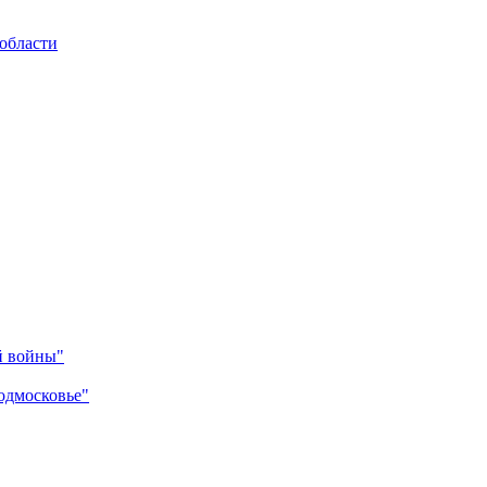
области
й войны"
одмосковье"