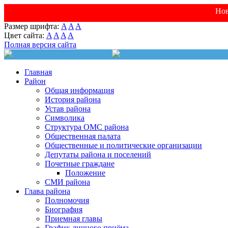
Нов
Размер шрифта:
A
A
A
Цвет сайта:
A
A
A
A
Полная версия сайта
Главная
Район
Общая информация
История района
Устав района
Символика
Структура ОМС района
Общественная палата
Общественные и политические организации
Депутаты района и поселений
Почетные граждане
Положение
СМИ района
Глава района
Полномочия
Биография
Приемная главы
График личного приёма