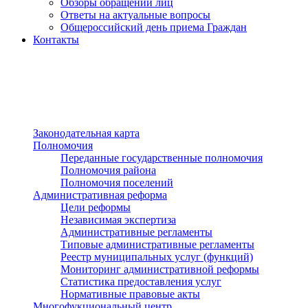
Обзоры обращений лиц
Ответы на актуальные вопросы
Общероссийский день приема Граждан
Контакты
Разделы сайта
п»ї
Законодательная карта
Полномочия
Переданные государственные полномочия
Полномочия района
Полномочия поселений
Административная реформа
Цели реформы
Независимая экспертиза
Административные регламенты
Типовые административные регламенты
Реестр муниципальных услуг (функций)
Мониторинг административной реформы
Статистика предоставления услуг
Нормативные правовые акты
Многофукциональный центр