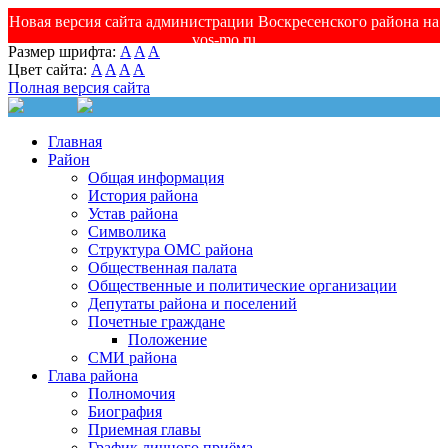
Новая версия сайта администрации Воскресенского района на
vos-mo.ru
Размер шрифта:
A
A
A
Цвет сайта:
A
A
A
A
Полная версия сайта
Главная
Район
Общая информация
История района
Устав района
Символика
Структура ОМС района
Общественная палата
Общественные и политические организации
Депутаты района и поселений
Почетные граждане
Положение
СМИ района
Глава района
Полномочия
Биография
Приемная главы
График личного приёма