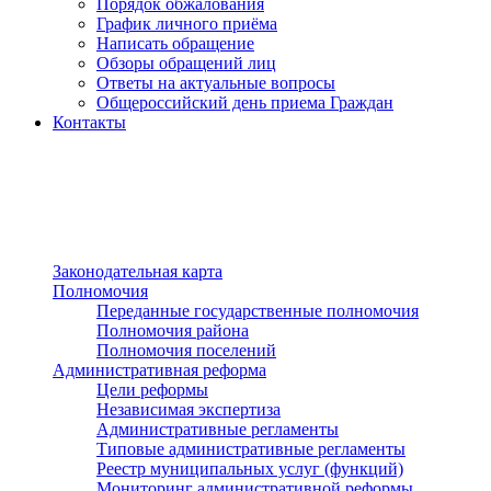
Порядок обжалования
График личного приёма
Написать обращение
Обзоры обращений лиц
Ответы на актуальные вопросы
Общероссийский день приема Граждан
Контакты
Разделы сайта
п»ї
Законодательная карта
Полномочия
Переданные государственные полномочия
Полномочия района
Полномочия поселений
Административная реформа
Цели реформы
Независимая экспертиза
Административные регламенты
Типовые административные регламенты
Реестр муниципальных услуг (функций)
Мониторинг административной реформы