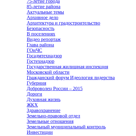
75-летие города
85-летие района
Актуальные темы
Архивное дело
Архитектура и градостроительство
Безопасность
В поселениях
Видео репортаж
Глава района
ГОиЧС
Госадмтехнадзор
Гостехнадзор
Государственная жилищная инспекция
Московской области
Гражданский форум Идеология лидерства
Губерния
Доброволец России – 2015
Дороги
Духовная жизнь
ЖКХ
Здравохранение
Земельно-правовой отдел
Земельные отношения
Земельный муниципальный контроль
Инвестиции