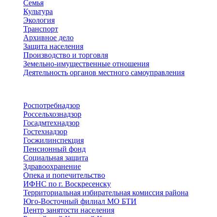
Семья
Культура
Экология
Транспорт
Архивное дело
Защита населения
Производство и торговля
Земельно-имущественные отношения
Деятельность органов местного самоуправления
Территориальные органы
Роспотребнадзор
Россельхознадзор
Госадмтехнадзор
Гостехнадзор
Госжилинспекция
Пенсионный фонд
Социальная защита
Здравоохранение
Опека и попечительство
ИФНС по г. Воскресенску
Территориальная избирательная комиссия района
Юго-Восточный филиал МО БТИ
Центр занятости населения