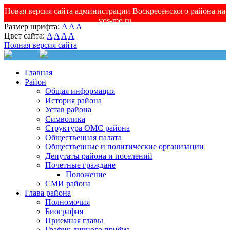
Новая версия сайта администрации Воскресенского района на
vos-mo.ru
Размер шрифта:
A
A
A
Цвет сайта:
A
A
A
A
Полная версия сайта
Главная
Район
Общая информация
История района
Устав района
Символика
Структура ОМС района
Общественная палата
Общественные и политические организации
Депутаты района и поселений
Почетные граждане
Положение
СМИ района
Глава района
Полномочия
Биография
Приемная главы
График личного приёма