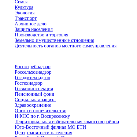
Семья
Культура
Экология
Транспорт
Архивное дело
Защита населения
Производство и торговля
Земельно-имущественные отношения
Деятельность органов местного самоуправления
Территориальные органы
Роспотребнадзор
Россельхознадзор
Госадмтехнадзор
Гостехнадзор
Госжилинспекция
Пенсионный фонд
Социальная защита
Здравоохранение
Опека и попечительство
ИФНС по г. Воскресенску
Территориальная избирательная комиссия района
Юго-Восточный филиал МО БТИ
Центр занятости населения