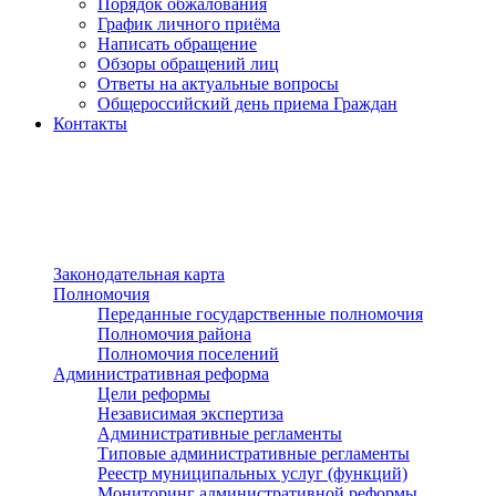
Порядок обжалования
График личного приёма
Написать обращение
Обзоры обращений лиц
Ответы на актуальные вопросы
Общероссийский день приема Граждан
Контакты
Разделы сайта
п»ї
Законодательная карта
Полномочия
Переданные государственные полномочия
Полномочия района
Полномочия поселений
Административная реформа
Цели реформы
Независимая экспертиза
Административные регламенты
Типовые административные регламенты
Реестр муниципальных услуг (функций)
Мониторинг административной реформы