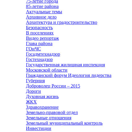
75-летие города
85-летие района
Актуальные темы
Архивное дело
Архитектура и градостроительство
Безопасность
В поселениях
Видео репортаж
Глава района
ГОиЧС
Госадмтехнадзор
Гостехнадзор
Государственная жилищная инспекция
Московской области
Гражданский форум Идеология лидерства
Губерния
Доброволец России – 2015
Дороги
Духовная жизнь
ЖКХ
Здравохранение
Земельно-правовой отдел
Земельные отношения
Земельный муниципальный контроль
Инвестиции