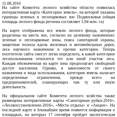
11.08.2016
На сайте Комитета лесного хозяйства области появилась
интерактивная карта «Категории земель», на которой указаны
границы зеленых и лесопарковых зон Подмосковья (общая
площадь лесного фонда региона составляет 1,94 млн. га)
На карте отображены все земли лесного фонда, которые
разделены на шесть зон, согласно их целевому назначению:
зеленые и лесопарковые зоны, пояса санитарной охраны,
защитные полосы вдоль железных и автомобильных дорог,
леса научного назначения и прочие категории. Теперь
посетители сайта смогут легко определить, к какой категории
лесопользования относится тот или иной участок леса.
Каждая обозначенная на карте зона предполагает свободный
доступ населения. Однако, в зависимости от своего
назначения и вида использования, категория земель налагает
определенные ограничения, прежде всего на
предпринимателей, планирующих там ту или иную
деятельность.
На официальном сайте Комитета лесного хозйства также
размещены интерактивные карты «Санитарные рубки-2016»,
«Лесовосстановление-2016», «Места отдыха» и «Акции». На
последней карте в ближайшее время появится информация о
площадках, на которых 17 сентября пройдет экологическая