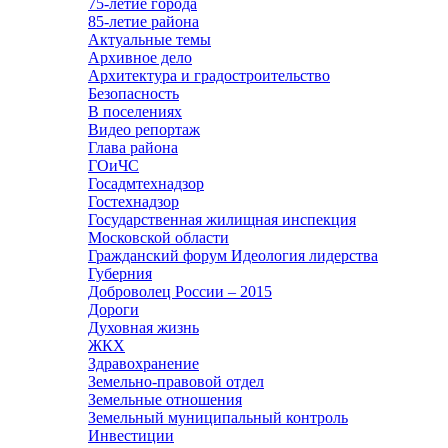
75-летие города
85-летие района
Актуальные темы
Архивное дело
Архитектура и градостроительство
Безопасность
В поселениях
Видео репортаж
Глава района
ГОиЧС
Госадмтехнадзор
Гостехнадзор
Государственная жилищная инспекция
Московской области
Гражданский форум Идеология лидерства
Губерния
Доброволец России – 2015
Дороги
Духовная жизнь
ЖКХ
Здравохранение
Земельно-правовой отдел
Земельные отношения
Земельный муниципальный контроль
Инвестиции