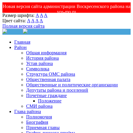
Новая версия сайта администрации Воскресенского района на
vos-mo.ru
Размер шрифта:
A
A
A
Цвет сайта:
A
A
A
A
Полная версия сайта
Главная
Район
Общая информация
История района
Устав района
Символика
Структура ОМС района
Общественная палата
Общественные и политические организации
Депутаты района и поселений
Почетные граждане
Положение
СМИ района
Глава района
Полномочия
Биография
Приемная главы
График личного приёма