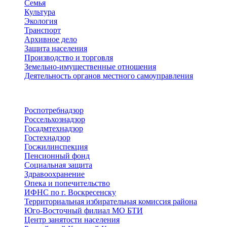
Семья
Культура
Экология
Транспорт
Архивное дело
Защита населения
Производство и торговля
Земельно-имущественные отношения
Деятельность органов местного самоуправления
Территориальные органы
Роспотребнадзор
Россельхознадзор
Госадмтехнадзор
Гостехнадзор
Госжилинспекция
Пенсионный фонд
Социальная защита
Здравоохранение
Опека и попечительство
ИФНС по г. Воскресенску
Территориальная избирательная комиссия района
Юго-Восточный филиал МО БТИ
Центр занятости населения