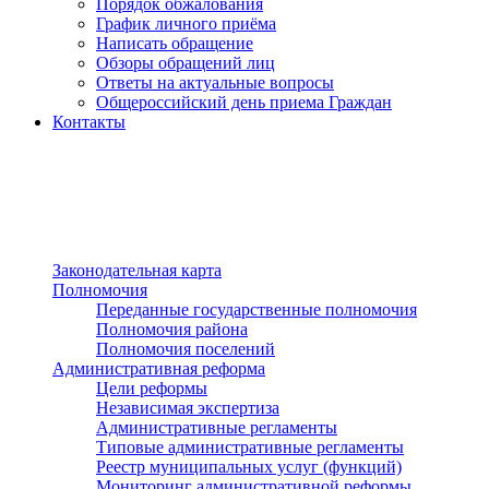
Порядок обжалования
График личного приёма
Написать обращение
Обзоры обращений лиц
Ответы на актуальные вопросы
Общероссийский день приема Граждан
Контакты
Разделы сайта
п»ї
Законодательная карта
Полномочия
Переданные государственные полномочия
Полномочия района
Полномочия поселений
Административная реформа
Цели реформы
Независимая экспертиза
Административные регламенты
Типовые административные регламенты
Реестр муниципальных услуг (функций)
Мониторинг административной реформы