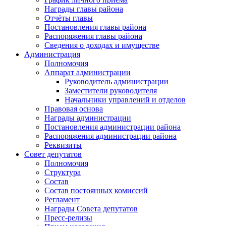
Награды главы района
Отчёты главы
Постановления главы района
Распоряжения главы района
Сведения о доходах и имуществе
Администрация
Полномочия
Аппарат администрации
Руководитель администрации
Заместители руководителя
Начальники управлений и отделов
Правовая основа
Награды администрации
Постановления администрации района
Распоряжения администрации района
Реквизиты
Совет депутатов
Полномочия
Структура
Состав
Состав постоянных комиссий
Регламент
Награды Совета депутатов
Пресс-релизы