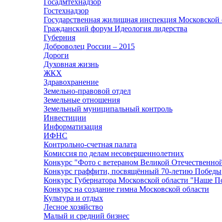
Госадмтехнадзор
Гостехнадзор
Государственная жилищная инспекция Московской 
Гражданский форум Идеология лидерства
Губерния
Доброволец России – 2015
Дороги
Духовная жизнь
ЖКХ
Здравохранение
Земельно-правовой отдел
Земельные отношения
Земельный муниципальный контроль
Инвестиции
Информатизация
ИФНС
Контрольно-счетная палата
Комиссия по делам несовершеннолетних
Конкурс "Фото с ветераном Великой Отечественно
Конкурс граффити, посвящённый 70-летию Победы
Конкурс Губернатора Московской области "Наше П
Конкурс на создание гимна Московской области
Культура и отдых
Лесное хозяйство
Малый и средний бизнес