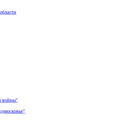
области
й войны"
одмосковье"