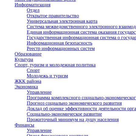
Информатизация
Отдел
Открытое правительство
Универсальная электронная карта
Система межведомственного электронного взаимод
Единая информационная система оказания государ
Государственная информационная система о госуд
Информационная безопасность
Реестр информационных систем
Образование
Культура
Спорт, туризм и молодежная политика
Спорт
Молодежь и туризм
ЖКК района
Экономика
Управление
Программа комплексного социально-экономическог
Прогноз социально экономического развития
Доклад об оценке эффективности деятельности орг
Социально-экономическое развитие
Прожиточный минимум на душу населения
Финансы
Управление
Отдел финансового контроля