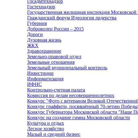
Госадмтехнадзор
Гостехнадзор
Государственная жилищная инспекция Московской 
Гражданский форум Идеология лидерства
Губерния
Доброволец России – 2015
Дороги
Духовная жизнь
ЖКХ
Здравохранение
Земельно-правовой отдел
Земельные отношения
Земельный муниципальный контроль
Инвестиции
Информатизация
ИФНС
Контрольно-счетная палата
Комиссия по делам несовершеннолетних
Конкурс "Фото с ветераном Великой Отечественно
Конкурс граффити, посвящённый 70-летию Победы
Конкурс Губернатора Московской области "Наше П
Конкурс на создание гимна Московской области
Культура и отдых
Лесное хозяйство
Малый и средний бизнес