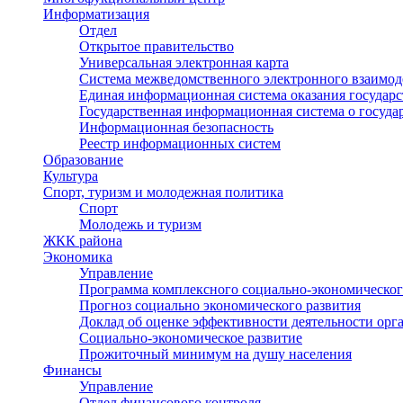
Информатизация
Отдел
Открытое правительство
Универсальная электронная карта
Система межведомственного электронного взаимод
Единая информационная система оказания государ
Государственная информационная система о госуд
Информационная безопасность
Реестр информационных систем
Образование
Культура
Спорт, туризм и молодежная политика
Спорт
Молодежь и туризм
ЖКК района
Экономика
Управление
Программа комплексного социально-экономическог
Прогноз социально экономического развития
Доклад об оценке эффективности деятельности орг
Социально-экономическое развитие
Прожиточный минимум на душу населения
Финансы
Управление
Отдел финансового контроля