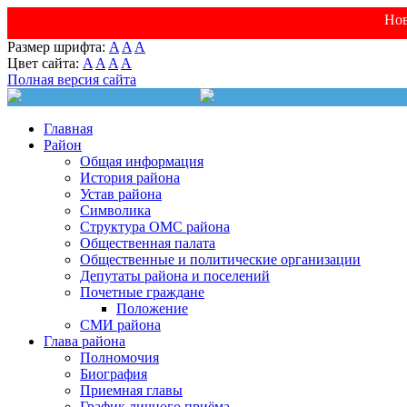
Нов
Размер шрифта:
A
A
A
Цвет сайта:
A
A
A
A
Полная версия сайта
Главная
Район
Общая информация
История района
Устав района
Символика
Структура ОМС района
Общественная палата
Общественные и политические организации
Депутаты района и поселений
Почетные граждане
Положение
СМИ района
Глава района
Полномочия
Биография
Приемная главы
График личного приёма