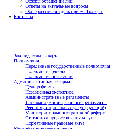
Обзоры обращений лиц
Ответы на актуальные вопросы
Общероссийский день приема Граждан
Контакты
Разделы сайта
п»ї
Законодательная карта
Полномочия
Переданные государственные полномочия
Полномочия района
Полномочия поселений
Административная реформа
Цели реформы
Независимая экспертиза
Административные регламенты
Типовые административные регламенты
Реестр муниципальных услуг (функций)
Мониторинг административной реформы
Статистика предоставления услуг
Нормативные правовые акты
Многофукциональный центр