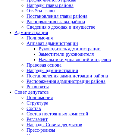
Награды главы района
Отчёты главы
Постановления главы района
Распоряжения главы района
Сведения о доходах и имуществе
Администрация
Полномочия
Аппарат администрации
Руководитель администрации
Заместители руководителя
Начальники управлений и отделов
Правовая основа
Награды администрации
Постановления администрации района
Распоряжения администрации района
Реквизиты
Совет депутатов
Полномочия
Структура
Состав
Состав постоянных комиссий
Регламент
Награды Совета депутатов
Пресс-релизы