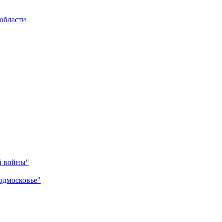
области
й войны"
одмосковье"