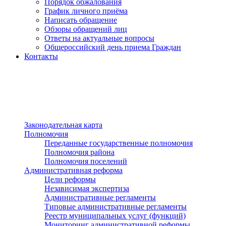
Порядок обжалования
График личного приёма
Написать обращение
Обзоры обращений лиц
Ответы на актуальные вопросы
Общероссийский день приема Граждан
Контакты
Разделы сайта
п»ї
Законодательная карта
Полномочия
Переданные государственные полномочия
Полномочия района
Полномочия поселений
Административная реформа
Цели реформы
Независимая экспертиза
Административные регламенты
Типовые административные регламенты
Реестр муниципальных услуг (функций)
Мониторинг административной реформы