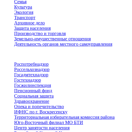
Семья
Культура
Экология
Транспорт
Архивное дело
Защита населения
Производство и торговля
Земельно-имущественные отношения
Деятельность органов местного самоуправления
Территориальные органы
Роспотребнадзор
Россельхознадзор
Госадмтехнадзор
Гостехнадзор
Госжилинспекция
Пенсионный фонд
Социальная защита
Здравоохранение
Опека и попечительство
ИФНС по г. Воскресенску
Территориальная избирательная комиссия района
Юго-Восточный филиал МО БТИ
Центр занятости населения