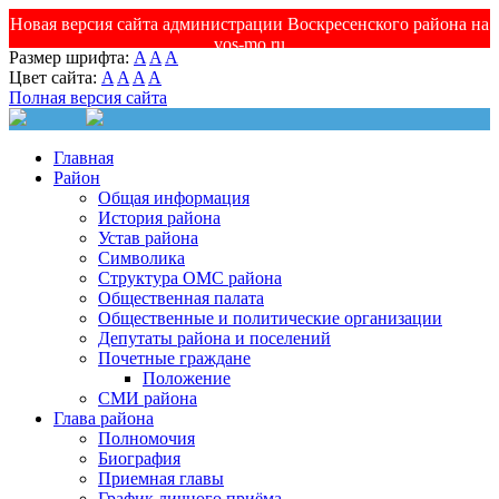
Новая версия сайта администрации Воскресенского района на
vos-mo.ru
Размер шрифта:
A
A
A
Цвет сайта:
A
A
A
A
Полная версия сайта
Главная
Район
Общая информация
История района
Устав района
Символика
Структура ОМС района
Общественная палата
Общественные и политические организации
Депутаты района и поселений
Почетные граждане
Положение
СМИ района
Глава района
Полномочия
Биография
Приемная главы
График личного приёма