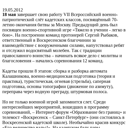
19.05.2012
18 мая
завершает свою работу VII Всероссийский военно-
патриотический слёт кадетских классов, посвящённый 70-
летию окончания битвы за Москву. Предыдущий день был
посвящен военно-спортивной игре «Тяжело в учении - легко в
бою». На построении команд протоиерей Сергий Рыбаков,
ответственный в Воскресенском благочинии за
взаимодействие с вооруженными силами, напутствовал ребят
и отслужил водосвятный молебен. Так с традиции
православного воинства – начинать всякое дело с молитвы и
благословения – начались соревнования 12 команд.
Кадеты прошли 8 этапов: сборка и разборка автомата
Калашникова, военно-медицинская подготовка (теория и
практика), туристическая, огневая (стрельба), саперная
подготовка, основы топографии (движение по азимуту),
переправа через водную преграду, штурмовая полоса.
Но не только военной игрой запомнится слет. Среди
интереснейших мероприятий, вошедших в программу
соревнований, – Интернет-форум «Образование без границ» и
телемост «Воскресенск – Санкт-Петербург» (они состоялись в
Воскресенской кадетской школе). Необычайно красив конкурс
«Его величество вальс!». На кадетском балу пары