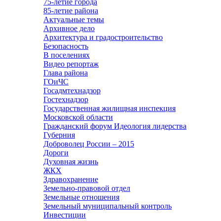
75-летие города
85-летие района
Актуальные темы
Архивное дело
Архитектура и градостроительство
Безопасность
В поселениях
Видео репортаж
Глава района
ГОиЧС
Госадмтехнадзор
Гостехнадзор
Государственная жилищная инспекция
Московской области
Гражданский форум Идеология лидерства
Губерния
Доброволец России – 2015
Дороги
Духовная жизнь
ЖКХ
Здравохранение
Земельно-правовой отдел
Земельные отношения
Земельный муниципальный контроль
Инвестиции