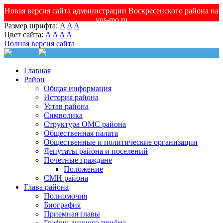
Новая версия сайта администрации Воскресенского района на
vos-mo.ru
Размер шрифта:
A
A
A
Цвет сайта:
A
A
A
A
Полная версия сайта
Главная
Район
Общая информация
История района
Устав района
Символика
Структура ОМС района
Общественная палата
Общественные и политические организации
Депутаты района и поселений
Почетные граждане
Положение
СМИ района
Глава района
Полномочия
Биография
Приемная главы
График личного приёма