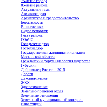
75-летие города
85-летие района
Актуальные темы
Архивное дело
Архитектура и градостроительство
Безопасность
В поселениях
Видео репортаж
Глава района
ГОиЧС
Госадмтехнадзор
Гостехнадзор
Государственная жилищная инспекция
Московской области
Гражданский форум Идеология лидерства
Губерния
Доброволец России – 2015
Дороги
Духовная жизнь
ЖКХ
Здравохранение
Земельно-правовой отдел
Земельные отношения
Земельный муниципальный контроль
Инвестиции