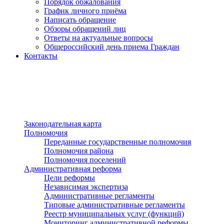
Порядок обжалования
График личного приёма
Написать обращение
Обзоры обращений лиц
Ответы на актуальные вопросы
Общероссийский день приема Граждан
Контакты
Разделы сайта
п»ї
Законодательная карта
Полномочия
Переданные государственные полномочия
Полномочия района
Полномочия поселений
Административная реформа
Цели реформы
Независимая экспертиза
Административные регламенты
Типовые административные регламенты
Реестр муниципальных услуг (функций)
Мониторинг административной реформы