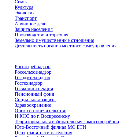
Семья
Культура
Экология
Транспорт
Архивное дело
Защита населения
Производство и торговля
Земельно-имущественные отношения
Деятельность органов местного самоуправления
Территориальные органы
Роспотребнадзор
Россельхознадзор
Госадмтехнадзор
Гостехнадзор
Госжилинспекция
Пенсионный фонд
Социальная защита
Здравоохранение
Опека и попечительство
ИФНС по г. Воскресенску
Территориальная избирательная комиссия района
Юго-Восточный филиал МО БТИ
Центр занятости населения