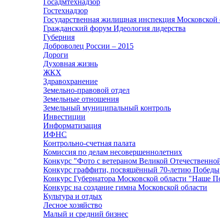
Госадмтехнадзор
Гостехнадзор
Государственная жилищная инспекция Московской 
Гражданский форум Идеология лидерства
Губерния
Доброволец России – 2015
Дороги
Духовная жизнь
ЖКХ
Здравохранение
Земельно-правовой отдел
Земельные отношения
Земельный муниципальный контроль
Инвестиции
Информатизация
ИФНС
Контрольно-счетная палата
Комиссия по делам несовершеннолетних
Конкурс "Фото с ветераном Великой Отечественно
Конкурс граффити, посвящённый 70-летию Победы
Конкурс Губернатора Московской области "Наше П
Конкурс на создание гимна Московской области
Культура и отдых
Лесное хозяйство
Малый и средний бизнес