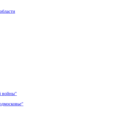
области
й войны"
одмосковье"