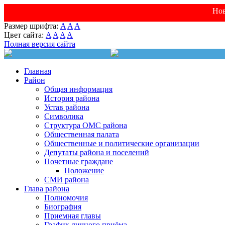
Нов
Размер шрифта:
A
A
A
Цвет сайта:
A
A
A
A
Полная версия сайта
Главная
Район
Общая информация
История района
Устав района
Символика
Структура ОМС района
Общественная палата
Общественные и политические организации
Депутаты района и поселений
Почетные граждане
Положение
СМИ района
Глава района
Полномочия
Биография
Приемная главы
График личного приёма