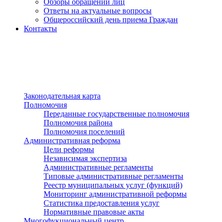
Обзоры обращений лиц
Ответы на актуальные вопросы
Общероссийский день приема Граждан
Контакты
Разделы сайта
п»ї
Законодательная карта
Полномочия
Переданные государственные полномочия
Полномочия района
Полномочия поселений
Административная реформа
Цели реформы
Независимая экспертиза
Административные регламенты
Типовые административные регламенты
Реестр муниципальных услуг (функций)
Мониторинг административной реформы
Статистика предоставления услуг
Нормативные правовые акты
Многофукциональный центр