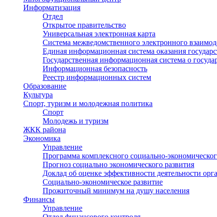
Информатизация
Отдел
Открытое правительство
Универсальная электронная карта
Система межведомственного электронного взаимод
Единая информационная система оказания государ
Государственная информационная система о госуд
Информационная безопасность
Реестр информационных систем
Образование
Культура
Спорт, туризм и молодежная политика
Спорт
Молодежь и туризм
ЖКК района
Экономика
Управление
Программа комплексного социально-экономическог
Прогноз социально экономического развития
Доклад об оценке эффективности деятельности орг
Социально-экономическое развитие
Прожиточный минимум на душу населения
Финансы
Управление
Отдел финансового контроля