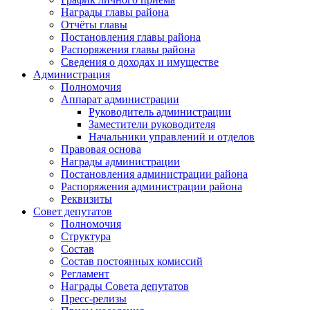
Награды главы района
Отчёты главы
Постановления главы района
Распоряжения главы района
Сведения о доходах и имуществе
Администрация
Полномочия
Аппарат администрации
Руководитель администрации
Заместители руководителя
Начальники управлений и отделов
Правовая основа
Награды администрации
Постановления администрации района
Распоряжения администрации района
Реквизиты
Совет депутатов
Полномочия
Структура
Состав
Состав постоянных комиссий
Регламент
Награды Совета депутатов
Пресс-релизы