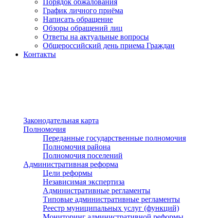
Порядок обжалования
График личного приёма
Написать обращение
Обзоры обращений лиц
Ответы на актуальные вопросы
Общероссийский день приема Граждан
Контакты
Разделы сайта
п»ї
Законодательная карта
Полномочия
Переданные государственные полномочия
Полномочия района
Полномочия поселений
Административная реформа
Цели реформы
Независимая экспертиза
Административные регламенты
Типовые административные регламенты
Реестр муниципальных услуг (функций)
Мониторинг административной реформы