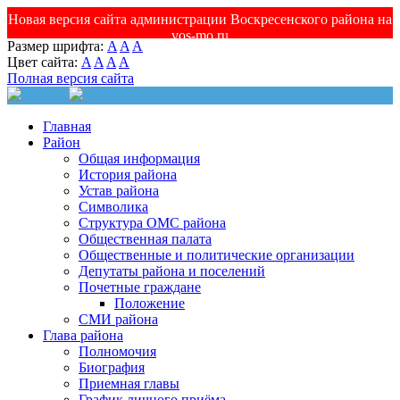
Новая версия сайта администрации Воскресенского района на
vos-mo.ru
Размер шрифта:
A
A
A
Цвет сайта:
A
A
A
A
Полная версия сайта
Главная
Район
Общая информация
История района
Устав района
Символика
Структура ОМС района
Общественная палата
Общественные и политические организации
Депутаты района и поселений
Почетные граждане
Положение
СМИ района
Глава района
Полномочия
Биография
Приемная главы
График личного приёма