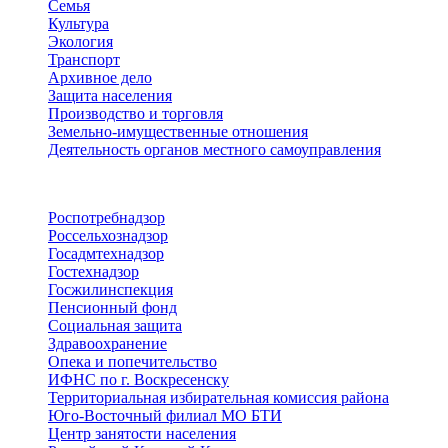
Семья
Культура
Экология
Транспорт
Архивное дело
Защита населения
Производство и торговля
Земельно-имущественные отношения
Деятельность органов местного самоуправления
Территориальные органы
Роспотребнадзор
Россельхознадзор
Госадмтехнадзор
Гостехнадзор
Госжилинспекция
Пенсионный фонд
Социальная защита
Здравоохранение
Опека и попечительство
ИФНС по г. Воскресенску
Территориальная избирательная комиссия района
Юго-Восточный филиал МО БТИ
Центр занятости населения