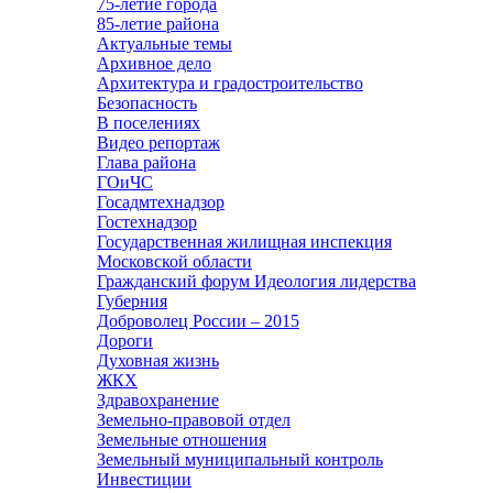
75-летие города
85-летие района
Актуальные темы
Архивное дело
Архитектура и градостроительство
Безопасность
В поселениях
Видео репортаж
Глава района
ГОиЧС
Госадмтехнадзор
Гостехнадзор
Государственная жилищная инспекция
Московской области
Гражданский форум Идеология лидерства
Губерния
Доброволец России – 2015
Дороги
Духовная жизнь
ЖКХ
Здравохранение
Земельно-правовой отдел
Земельные отношения
Земельный муниципальный контроль
Инвестиции