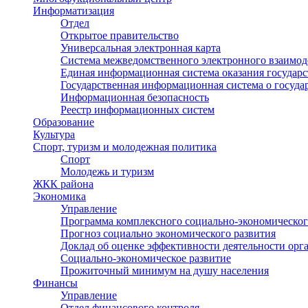
Информатизация
Отдел
Открытое правительство
Универсальная электронная карта
Система межведомственного электронного взаимод
Единая информационная система оказания государ
Государственная информационная система о госуд
Информационная безопасность
Реестр информационных систем
Образование
Культура
Спорт, туризм и молодежная политика
Спорт
Молодежь и туризм
ЖКК района
Экономика
Управление
Программа комплексного социально-экономическог
Прогноз социально экономического развития
Доклад об оценке эффективности деятельности орг
Социально-экономическое развитие
Прожиточный минимум на душу населения
Финансы
Управление
Отдел финансового контроля