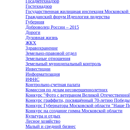
Госадмтехнадзор
Гостехнадзор
Государственная жилищная инспекция Московской 
Гражданский форум Идеология лидерства
Губерния
Доброволец России – 2015
Дороги
Духовная жизнь
ЖКХ
Здравохранение
Земельно-правовой отдел
Земельные отношения
Земельный муниципальный контроль
Инвестиции
Информатизация
ИФНС
Контрольно-счетная палата
Комиссия по делам несовершеннолетних
Конкурс "Фото с ветераном Великой Отечественно
Конкурс граффити, посвящённый 70-летию Победы
Конкурс Губернатора Московской области "Наше П
Конкурс на создание гимна Московской области
Культура и отдых
Лесное хозяйство
Малый и средний бизнес