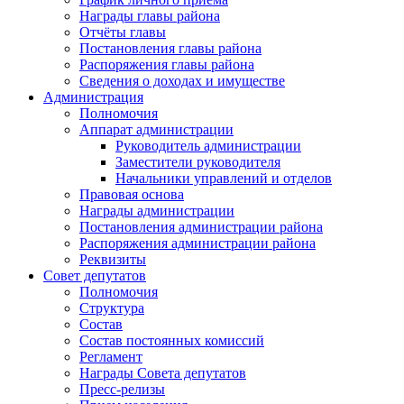
Награды главы района
Отчёты главы
Постановления главы района
Распоряжения главы района
Сведения о доходах и имуществе
Администрация
Полномочия
Аппарат администрации
Руководитель администрации
Заместители руководителя
Начальники управлений и отделов
Правовая основа
Награды администрации
Постановления администрации района
Распоряжения администрации района
Реквизиты
Совет депутатов
Полномочия
Структура
Состав
Состав постоянных комиссий
Регламент
Награды Совета депутатов
Пресс-релизы