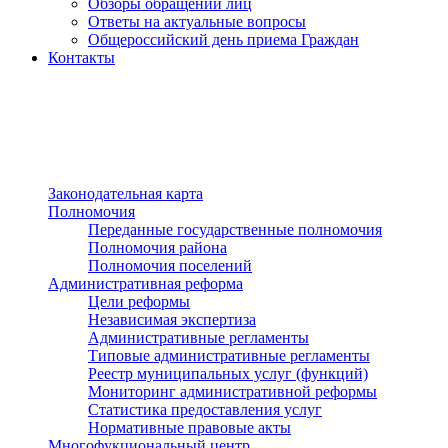
Обзоры обращений лиц
Ответы на актуальные вопросы
Общероссийский день приема Граждан
Контакты
Разделы сайта
п»ї
Законодательная карта
Полномочия
Переданные государственные полномочия
Полномочия района
Полномочия поселений
Административная реформа
Цели реформы
Независимая экспертиза
Административные регламенты
Типовые административные регламенты
Реестр муниципальных услуг (функций)
Мониторинг административной реформы
Статистика предоставления услуг
Нормативные правовые акты
Многофукциональный центр