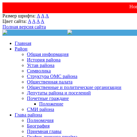
Нов
Размер шрифта:
A
A
A
Цвет сайта:
A
A
A
A
Полная версия сайта
Главная
Район
Общая информация
История района
Устав района
Символика
Структура ОМС района
Общественная палата
Общественные и политические организации
Депутаты района и поселений
Почетные граждане
Положение
СМИ района
Глава района
Полномочия
Биография
Приемная главы
График личного приёма