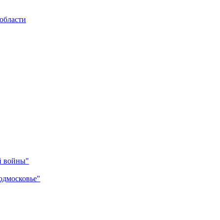
области
й войны"
одмосковье"