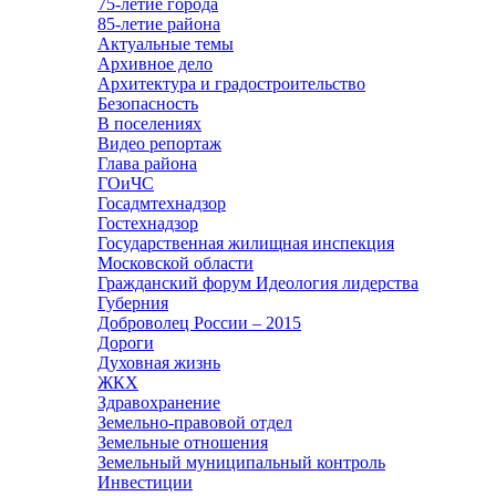
75-летие города
85-летие района
Актуальные темы
Архивное дело
Архитектура и градостроительство
Безопасность
В поселениях
Видео репортаж
Глава района
ГОиЧС
Госадмтехнадзор
Гостехнадзор
Государственная жилищная инспекция
Московской области
Гражданский форум Идеология лидерства
Губерния
Доброволец России – 2015
Дороги
Духовная жизнь
ЖКХ
Здравохранение
Земельно-правовой отдел
Земельные отношения
Земельный муниципальный контроль
Инвестиции