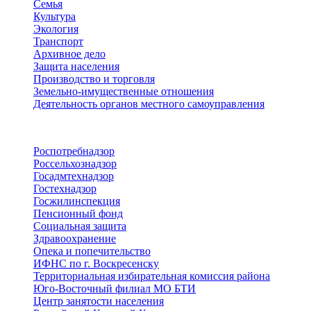
Семья
Культура
Экология
Транспорт
Архивное дело
Защита населения
Производство и торговля
Земельно-имущественные отношения
Деятельность органов местного самоуправления
Территориальные органы
Роспотребнадзор
Россельхознадзор
Госадмтехнадзор
Гостехнадзор
Госжилинспекция
Пенсионный фонд
Социальная защита
Здравоохранение
Опека и попечительство
ИФНС по г. Воскресенску
Территориальная избирательная комиссия района
Юго-Восточный филиал МО БТИ
Центр занятости населения