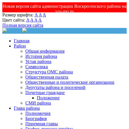
Новая версия сайта администрации Воскресенского района на
vos-mo.ru
Размер шрифта:
A
A
A
Цвет сайта:
A
A
A
A
Полная версия сайта
Главная
Район
Общая информация
История района
Устав района
Символика
Структура ОМС района
Общественная палата
Общественные и политические организации
Депутаты района и поселений
Почетные граждане
Положение
СМИ района
Глава района
Полномочия
Биография
Приемная главы
График личного приёма