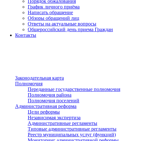
Порядок обжалования
График личного приёма
Написать обращение
Обзоры обращений лиц
Ответы на актуальные вопросы
Общероссийский день приема Граждан
Контакты
Разделы сайта
п»ї
Законодательная карта
Полномочия
Переданные государственные полномочия
Полномочия района
Полномочия поселений
Административная реформа
Цели реформы
Независимая экспертиза
Административные регламенты
Типовые административные регламенты
Реестр муниципальных услуг (функций)
Мониторинг административной реформы