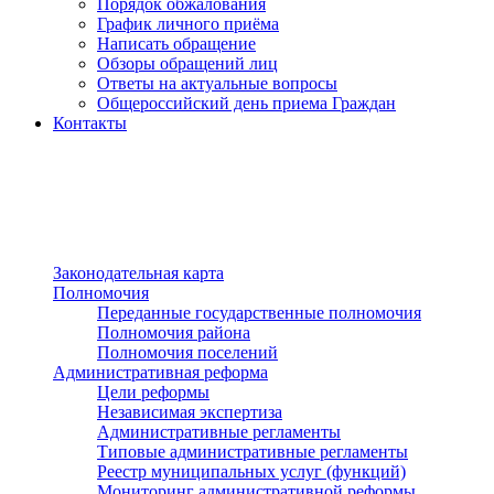
Порядок обжалования
График личного приёма
Написать обращение
Обзоры обращений лиц
Ответы на актуальные вопросы
Общероссийский день приема Граждан
Контакты
Разделы сайта
п»ї
Законодательная карта
Полномочия
Переданные государственные полномочия
Полномочия района
Полномочия поселений
Административная реформа
Цели реформы
Независимая экспертиза
Административные регламенты
Типовые административные регламенты
Реестр муниципальных услуг (функций)
Мониторинг административной реформы