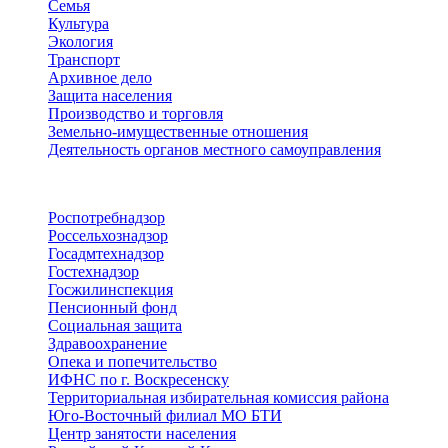
Семья
Культура
Экология
Транспорт
Архивное дело
Защита населения
Производство и торговля
Земельно-имущественные отношения
Деятельность органов местного самоуправления
Территориальные органы
Роспотребнадзор
Россельхознадзор
Госадмтехнадзор
Гостехнадзор
Госжилинспекция
Пенсионный фонд
Социальная защита
Здравоохранение
Опека и попечительство
ИФНС по г. Воскресенску
Территориальная избирательная комиссия района
Юго-Восточный филиал МО БТИ
Центр занятости населения