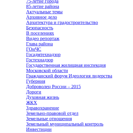
75-летие города
85-летие района
Актуальные темы
Архивное дело
Архитектура и градостроительство
Безопасность
В поселениях
Видео репортаж
Глава района
ГОиЧС
Госадмтехнадзор
Гостехнадзор
Государственная жилищная инспекция
Московской области
Гражданский форум Идеология лидерства
Губерния
Доброволец России – 2015
Дороги
Духовная жизнь
ЖКХ
Здравохранение
Земельно-правовой отдел
Земельные отношения
Земельный муниципальный контроль
Инвестиции