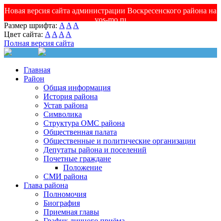
Новая версия сайта администрации Воскресенского района на
vos-mo.ru
Размер шрифта:
A
A
A
Цвет сайта:
A
A
A
A
Полная версия сайта
Главная
Район
Общая информация
История района
Устав района
Символика
Структура ОМС района
Общественная палата
Общественные и политические организации
Депутаты района и поселений
Почетные граждане
Положение
СМИ района
Глава района
Полномочия
Биография
Приемная главы
График личного приёма