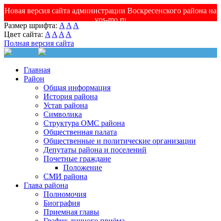
Новая версия сайта администрации Воскресенского района на
vos-mo.ru
Размер шрифта:
A
A
A
Цвет сайта:
A
A
A
A
Полная версия сайта
Главная
Район
Общая информация
История района
Устав района
Символика
Структура ОМС района
Общественная палата
Общественные и политические организации
Депутаты района и поселений
Почетные граждане
Положение
СМИ района
Глава района
Полномочия
Биография
Приемная главы
График личного приёма