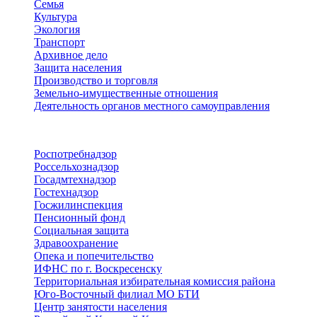
Семья
Культура
Экология
Транспорт
Архивное дело
Защита населения
Производство и торговля
Земельно-имущественные отношения
Деятельность органов местного самоуправления
Территориальные органы
Роспотребнадзор
Россельхознадзор
Госадмтехнадзор
Гостехнадзор
Госжилинспекция
Пенсионный фонд
Социальная защита
Здравоохранение
Опека и попечительство
ИФНС по г. Воскресенску
Территориальная избирательная комиссия района
Юго-Восточный филиал МО БТИ
Центр занятости населения