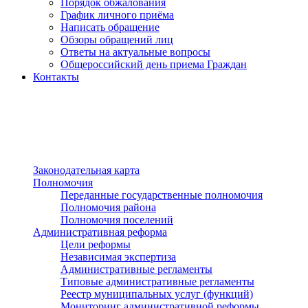
Порядок обжалования
График личного приёма
Написать обращение
Обзоры обращений лиц
Ответы на актуальные вопросы
Общероссийский день приема Граждан
Контакты
Разделы сайта
п»ї
Законодательная карта
Полномочия
Переданные государственные полномочия
Полномочия района
Полномочия поселений
Административная реформа
Цели реформы
Независимая экспертиза
Административные регламенты
Типовые административные регламенты
Реестр муниципальных услуг (функций)
Мониторинг административной реформы