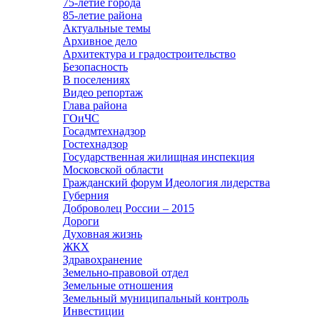
75-летие города
85-летие района
Актуальные темы
Архивное дело
Архитектура и градостроительство
Безопасность
В поселениях
Видео репортаж
Глава района
ГОиЧС
Госадмтехнадзор
Гостехнадзор
Государственная жилищная инспекция
Московской области
Гражданский форум Идеология лидерства
Губерния
Доброволец России – 2015
Дороги
Духовная жизнь
ЖКХ
Здравохранение
Земельно-правовой отдел
Земельные отношения
Земельный муниципальный контроль
Инвестиции