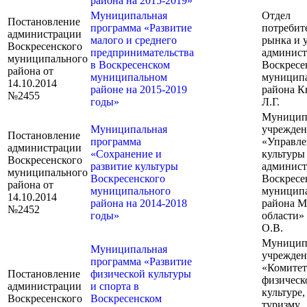
района на 2015-2019»
Муниципальная
Отдел
Постановление
программа «Развитие
потребит
администрации
малого и среднего
рынка и 
Воскресенского
предпринимательства
админис
муниципального
в Воскресенском
Воскресе
района от
муниципальном
муницип
14.10.2014
районе на 2015-2019
района К
№2455
годы»
Л.Г.
Муницип
Муниципальная
учрежден
Постановление
программа
«Управле
администрации
«Сохранение и
культуры
Воскресенского
развитие культуры
админис
муниципального
Воскресенского
Воскресе
района от
муниципального
муницип
14.10.2014
района на 2014-2018
района М
№2452
годы»
области»
О.В.
Муницип
Муниципальная
учрежден
программа «Развитие
«Комитет
Постановление
физической культуры
физическ
администрации
и спорта в
культуре,
Воскресенского
Воскресенском
туризму