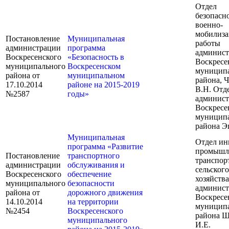
Отдел
безопасн
военно-
мобилиз
Постановление
Муниципальная
работы
администрации
программа
админис
Воскресенского
«Безопасность в
Воскресе
муниципального
Воскресенском
муницип
района от
муниципальном
района, 
17.10.2014
районе на 2015-2019
В.Н. Отд
№2587
годы»
админис
Воскресе
муницип
района Э
Муниципальная
Отдел ин
программа «Развитие
промышл
Постановление
транспортного
транспорт
администрации
обслуживания и
сельского
Воскресенского
обеспечение
хозяйства
муниципального
безопасности
админис
района от
дорожного движения
Воскресе
14.10.2014
на территории
муницип
№2454
Воскресенского
района 
муниципального
И.Е.