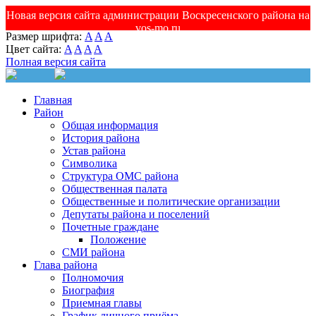
Новая версия сайта администрации Воскресенского района на
vos-mo.ru
Размер шрифта:
A
A
A
Цвет сайта:
A
A
A
A
Полная версия сайта
Главная
Район
Общая информация
История района
Устав района
Символика
Структура ОМС района
Общественная палата
Общественные и политические организации
Депутаты района и поселений
Почетные граждане
Положение
СМИ района
Глава района
Полномочия
Биография
Приемная главы
График личного приёма