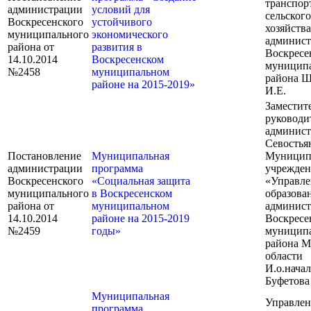
транспорт
администрации
условий для
сельского
Воскресенского
устойчивого
хозяйства
муниципального
экономического
админис
района от
развития в
Воскресе
14.10.2014
Воскресенском
муницип
№2458
муниципальном
района 
районе на 2015-2019»
И.Е.
Заместит
руководи
админис
Севостья
Постановление
Муниципальная
Муницип
администрации
программа
учрежден
Воскресенского
«Социальная защита
«Управле
муниципального
в Воскресенском
образова
района от
муниципальном
админис
14.10.2014
районе на 2015-2019
Воскресе
№2459
годы»
муницип
района М
области
И.о.нача
Буфетова
Муниципальная
Управлен
программа