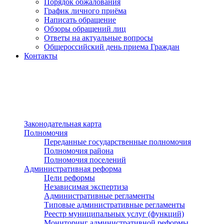
Порядок обжалования
График личного приёма
Написать обращение
Обзоры обращений лиц
Ответы на актуальные вопросы
Общероссийский день приема Граждан
Контакты
Разделы сайта
п»ї
Законодательная карта
Полномочия
Переданные государственные полномочия
Полномочия района
Полномочия поселений
Административная реформа
Цели реформы
Независимая экспертиза
Административные регламенты
Типовые административные регламенты
Реестр муниципальных услуг (функций)
Мониторинг административной реформы