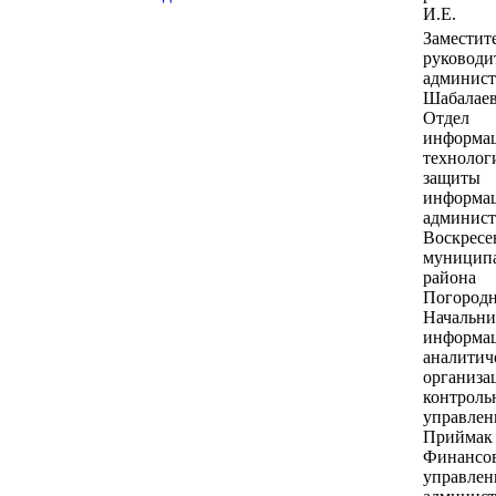
И.Е.
Заместит
руководи
админис
Шабалаев
Отдел
информа
технолог
защиты
информа
админис
Воскресе
муницип
района
Погородн
Начальни
информа
аналитич
организа
контроль
управлен
Приймак 
Финансо
управлен