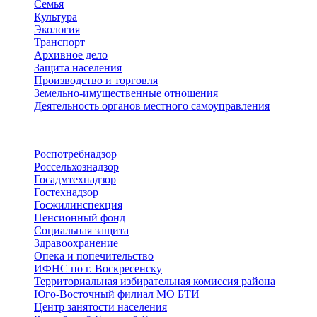
Семья
Культура
Экология
Транспорт
Архивное дело
Защита населения
Производство и торговля
Земельно-имущественные отношения
Деятельность органов местного самоуправления
Территориальные органы
Роспотребнадзор
Россельхознадзор
Госадмтехнадзор
Гостехнадзор
Госжилинспекция
Пенсионный фонд
Социальная защита
Здравоохранение
Опека и попечительство
ИФНС по г. Воскресенску
Территориальная избирательная комиссия района
Юго-Восточный филиал МО БТИ
Центр занятости населения