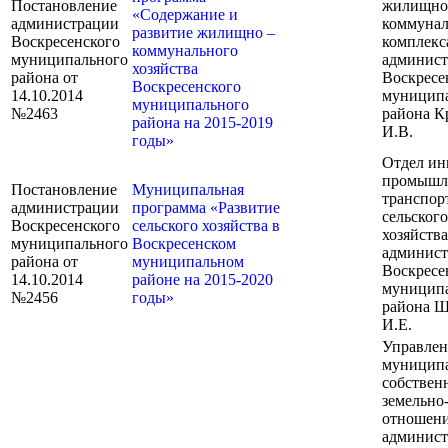
Постановление
жилищно
«Содержание и
администрации
коммунал
развитие жилищно –
Воскресенского
комплекс
коммунального
муниципального
админис
хозяйства
района от
Воскресе
Воскресенского
14.10.2014
муницип
муниципального
№2463
района К
района на 2015-2019
И.В.
годы»
Отдел ин
промышл
Постановление
Муниципальная
транспорт
администрации
программа «Развитие
сельского
Воскресенского
сельского хозяйства в
хозяйства
муниципального
Воскресенском
админис
района от
муниципальном
Воскресе
14.10.2014
районе на 2015-2020
муницип
№2456
годы»
района 
И.Е.
Управлен
муницип
собствен
земельно
отношен
админис