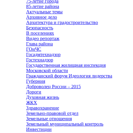
75-летие города
85-летие района
Актуальные темы
Архивное дело
Архитектура и градостроительство
Безопасность
В поселениях
Видео репортаж
Глава района
ГОиЧС
Госадмтехнадзор
Гостехнадзор
Государственная жилищная инспекция
Московской области
Гражданский форум Идеология лидерства
Губерния
Доброволец России – 2015
Дороги
Духовная жизнь
ЖКХ
Здравохранение
Земельно-правовой отдел
Земельные отношения
Земельный муниципальный контроль
Инвестиции