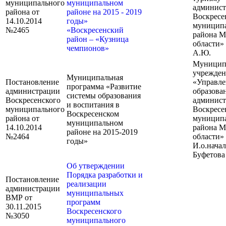
муниципального
муниципальном
админис
района от
районе на 2015 - 2019
Воскресе
14.10.2014
годы»
муницип
№2465
«Воскресенский
района М
район – «Кузница
области»
чемпионов»
А.Ю.
Муницип
учрежден
Муниципальная
Постановление
«Управле
программа «Развитие
администрации
образова
системы образования
Воскресенского
админис
и воспитания в
муниципального
Воскресе
Воскресенском
района от
муницип
муниципальном
14.10.2014
района М
районе на 2015-2019
№2464
области»
годы»
И.о.нача
Буфетова
Об утверждении
Порядка разработки и
Постановление
реализации
администрации
муниципальных
ВМР от
программ
30.11.2015
Воскресенского
№3050
муниципального