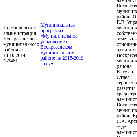
админис
Воскресе
муницип
района О
Е.В. Упр
Муниципальная
Постановление
муницип
программа
администрации
собствен
«Муниципальное
Воскресенского
земельно
управление в
муниципального
отношен
Воскресенском
района от
админис
муниципальном
14.10.2014
Воскресе
районе на 2015-2019
№2461
муницип
годы»
района
Ключанск
Отдел
территор
развития
градостр
админис
Воскресе
муницип
района К
С.А. Ар
отдел
админис