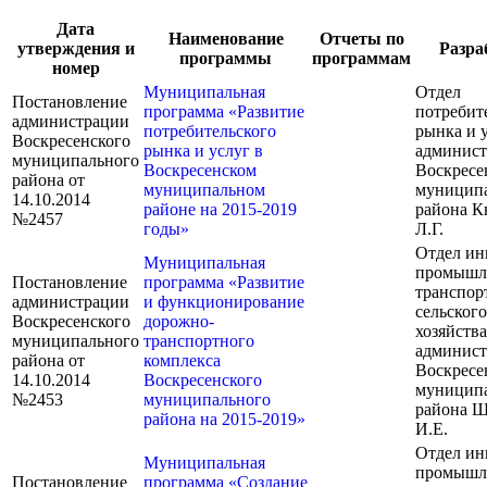
Дата
Наименование
Отчеты по
утверждения и
Разра
программы
программам
номер
Муниципальная
Отдел
Постановление
программа «Развитие
потребит
администрации
потребительского
рынка и 
Воскресенского
рынка и услуг в
админис
муниципального
Воскресенском
Воскресе
района от
муниципальном
муницип
14.10.2014
районе на 2015-2019
района К
№2457
годы»
Л.Г.
Отдел ин
Муниципальная
промышл
Постановление
программа «Развитие
транспорт
администрации
и функционирование
сельского
Воскресенского
дорожно-
хозяйства
муниципального
транспортного
админис
района от
комплекса
Воскресе
14.10.2014
Воскресенского
муницип
№2453
муниципального
района 
района на 2015-2019»
И.Е.
Отдел ин
Муниципальная
промышл
Постановление
программа «Создание