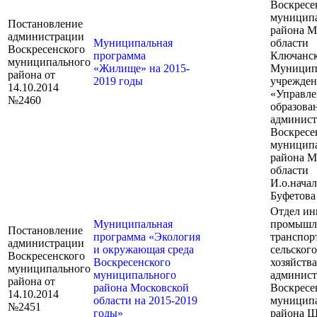
Воскресе
муницип
Постановление
района М
администрации
Муниципальная
области
Воскресенского
программа
Ключанск
муниципального
«Жилище» на 2015-
Муницип
района от
2019 годы
учрежден
14.10.2014
«Управле
№2460
образова
админис
Воскресе
муницип
района М
области
И.о.нача
Буфетова
Отдел ин
Муниципальная
промышл
Постановление
программа «Экология
транспорт
администрации
и окружающая среда
сельского
Воскресенского
Воскресенского
хозяйства
муниципального
муниципального
админис
района от
района Московской
Воскресе
14.10.2014
области на 2015-2019
муницип
№2451
годы»
района 