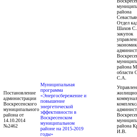
Воскресе
муницип
района
Севастья
Отдел ка
Шахов С.
закупок
управлен
экономи
админис
Воскресе
муницип
района М
области 
С.А.
Муниципальная
Управлен
программа
Постановление
жилищно
«Энергосбережение и
администрации
коммунал
повышение
Воскресенского
комплекс
энергетической
муниципального
админис
эффективности в
района от
Воскресе
Воскресенском
14.10.2014
муницип
муниципальном
№2462
района К
районе на 2015-2019
И.В.
годы»