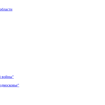
области
й войны"
одмосковье"