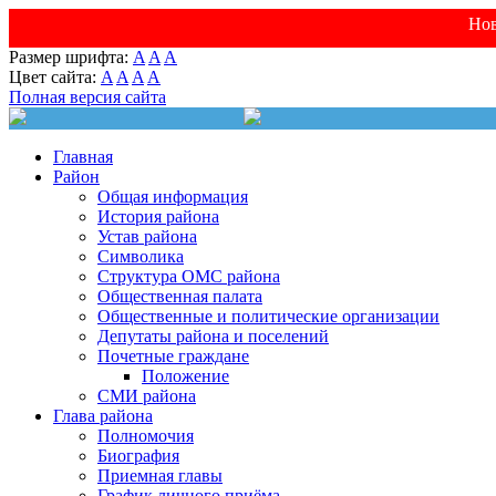
Нов
Размер шрифта:
A
A
A
Цвет сайта:
A
A
A
A
Полная версия сайта
Главная
Район
Общая информация
История района
Устав района
Символика
Структура ОМС района
Общественная палата
Общественные и политические организации
Депутаты района и поселений
Почетные граждане
Положение
СМИ района
Глава района
Полномочия
Биография
Приемная главы
График личного приёма