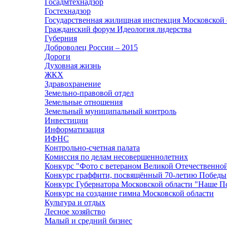
Госадмтехнадзор
Гостехнадзор
Государственная жилищная инспекция Московской 
Гражданский форум Идеология лидерства
Губерния
Доброволец России – 2015
Дороги
Духовная жизнь
ЖКХ
Здравохранение
Земельно-правовой отдел
Земельные отношения
Земельный муниципальный контроль
Инвестиции
Информатизация
ИФНС
Контрольно-счетная палата
Комиссия по делам несовершеннолетних
Конкурс "Фото с ветераном Великой Отечественно
Конкурс граффити, посвящённый 70-летию Победы
Конкурс Губернатора Московской области "Наше П
Конкурс на создание гимна Московской области
Культура и отдых
Лесное хозяйство
Малый и средний бизнес