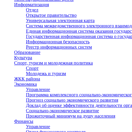
Информатизация
Отдел
Открытое правительство
Универсальная электронная карта
Система межведомственного электронного взаимод
Единая информационная система оказания государ
Государственная информационная система о госуд
Информационная безопасность
Реестр информационных систем
Образование
Культура
Спорт, туризм и молодежная политика
Спорт
Молодежь и туризм
ЖКК района
Экономика
Управление
Программа комплексного социально-экономическог
Прогноз социально экономического развития
Доклад об оценке эффективности деятельности орг
Социально-экономическое развитие
Прожиточный минимум на душу населения
Финансы
Управление
Отдел финансового контроля