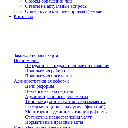
Обзоры обращений лиц
Ответы на актуальные вопросы
Общероссийский день приема Граждан
Контакты
Разделы сайта
п»ї
Законодательная карта
Полномочия
Переданные государственные полномочия
Полномочия района
Полномочия поселений
Административная реформа
Цели реформы
Независимая экспертиза
Административные регламенты
Типовые административные регламенты
Реестр муниципальных услуг (функций)
Мониторинг административной реформы
Статистика предоставления услуг
Нормативные правовые акты
Многофукциональный центр