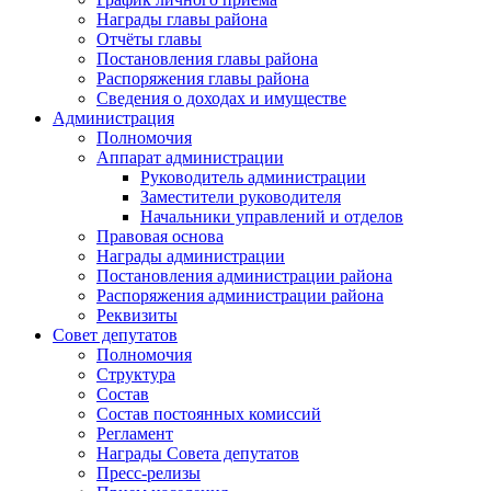
Награды главы района
Отчёты главы
Постановления главы района
Распоряжения главы района
Сведения о доходах и имуществе
Администрация
Полномочия
Аппарат администрации
Руководитель администрации
Заместители руководителя
Начальники управлений и отделов
Правовая основа
Награды администрации
Постановления администрации района
Распоряжения администрации района
Реквизиты
Совет депутатов
Полномочия
Структура
Состав
Состав постоянных комиссий
Регламент
Награды Совета депутатов
Пресс-релизы