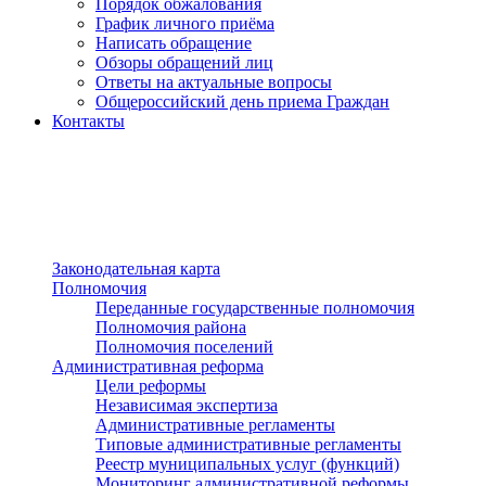
Порядок обжалования
График личного приёма
Написать обращение
Обзоры обращений лиц
Ответы на актуальные вопросы
Общероссийский день приема Граждан
Контакты
Разделы сайта
п»ї
Законодательная карта
Полномочия
Переданные государственные полномочия
Полномочия района
Полномочия поселений
Административная реформа
Цели реформы
Независимая экспертиза
Административные регламенты
Типовые административные регламенты
Реестр муниципальных услуг (функций)
Мониторинг административной реформы