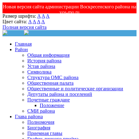
Новая версия сайта администрации Воскресенского района на
vos-mo.ru
Размер шрифта:
A
A
A
Цвет сайта:
A
A
A
A
Полная версия сайта
Главная
Район
Общая информация
История района
Устав района
Символика
Структура ОМС района
Общественная палата
Общественные и политические организации
Депутаты района и поселений
Почетные граждане
Положение
СМИ района
Глава района
Полномочия
Биография
Приемная главы
График личного приёма