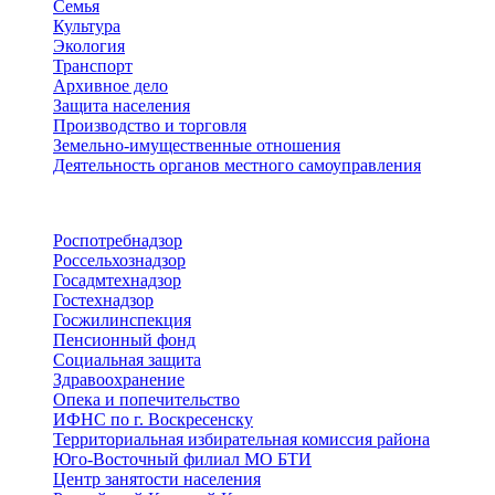
Семья
Культура
Экология
Транспорт
Архивное дело
Защита населения
Производство и торговля
Земельно-имущественные отношения
Деятельность органов местного самоуправления
Территориальные органы
Роспотребнадзор
Россельхознадзор
Госадмтехнадзор
Гостехнадзор
Госжилинспекция
Пенсионный фонд
Социальная защита
Здравоохранение
Опека и попечительство
ИФНС по г. Воскресенску
Территориальная избирательная комиссия района
Юго-Восточный филиал МО БТИ
Центр занятости населения