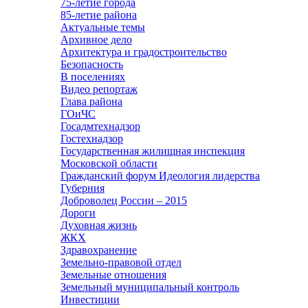
75-летие города
85-летие района
Актуальные темы
Архивное дело
Архитектура и градостроительство
Безопасность
В поселениях
Видео репортаж
Глава района
ГОиЧС
Госадмтехнадзор
Гостехнадзор
Государственная жилищная инспекция
Московской области
Гражданский форум Идеология лидерства
Губерния
Доброволец России – 2015
Дороги
Духовная жизнь
ЖКХ
Здравохранение
Земельно-правовой отдел
Земельные отношения
Земельный муниципальный контроль
Инвестиции