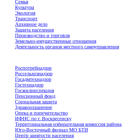
Семья
Культура
Экология
Транспорт
Архивное дело
Защита населения
Производство и торговля
Земельно-имущественные отношения
Деятельность органов местного самоуправления
Территориальные органы
Роспотребнадзор
Россельхознадзор
Госадмтехнадзор
Гостехнадзор
Госжилинспекция
Пенсионный фонд
Социальная защита
Здравоохранение
Опека и попечительство
ИФНС по г. Воскресенску
Территориальная избирательная комиссия района
Юго-Восточный филиал МО БТИ
Центр занятости населения