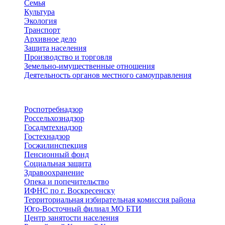
Семья
Культура
Экология
Транспорт
Архивное дело
Защита населения
Производство и торговля
Земельно-имущественные отношения
Деятельность органов местного самоуправления
Территориальные органы
Роспотребнадзор
Россельхознадзор
Госадмтехнадзор
Гостехнадзор
Госжилинспекция
Пенсионный фонд
Социальная защита
Здравоохранение
Опека и попечительство
ИФНС по г. Воскресенску
Территориальная избирательная комиссия района
Юго-Восточный филиал МО БТИ
Центр занятости населения