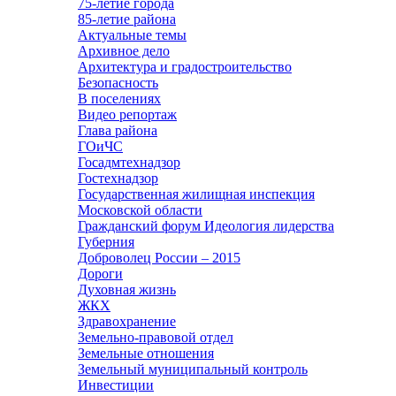
75-летие города
85-летие района
Актуальные темы
Архивное дело
Архитектура и градостроительство
Безопасность
В поселениях
Видео репортаж
Глава района
ГОиЧС
Госадмтехнадзор
Гостехнадзор
Государственная жилищная инспекция
Московской области
Гражданский форум Идеология лидерства
Губерния
Доброволец России – 2015
Дороги
Духовная жизнь
ЖКХ
Здравохранение
Земельно-правовой отдел
Земельные отношения
Земельный муниципальный контроль
Инвестиции