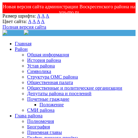
Новая версия сайта администрации Воскресенского района на
vos-mo.ru
Размер шрифта:
A
A
A
Цвет сайта:
A
A
A
A
Полная версия сайта
Главная
Район
Общая информация
История района
Устав района
Символика
Структура ОМС района
Общественная палата
Общественные и политические организации
Депутаты района и поселений
Почетные граждане
Положение
СМИ района
Глава района
Полномочия
Биография
Приемная главы
График личного приёма