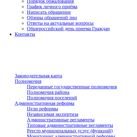
Порядок обжалования
График личного приёма
Написать обращение
Обзоры обращений лиц
Ответы на актуальные вопросы
Общероссийский день приема Граждан
Контакты
Разделы сайта
п»ї
Законодательная карта
Полномочия
Переданные государственные полномочия
Полномочия района
Полномочия поселений
Административная реформа
Цели реформы
Независимая экспертиза
Административные регламенты
Типовые административные регламенты
Реестр муниципальных услуг (функций)
Мониторинг административной реформы