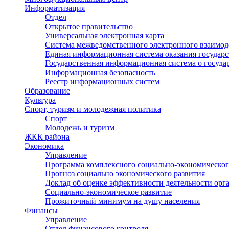
Информатизация
Отдел
Открытое правительство
Универсальная электронная карта
Система межведомственного электронного взаимод
Единая информационная система оказания государ
Государственная информационная система о госуд
Информационная безопасность
Реестр информационных систем
Образование
Культура
Спорт, туризм и молодежная политика
Спорт
Молодежь и туризм
ЖКК района
Экономика
Управление
Программа комплексного социально-экономическог
Прогноз социально экономического развития
Доклад об оценке эффективности деятельности орг
Социально-экономическое развитие
Прожиточный минимум на душу населения
Финансы
Управление
Отдел финансового контроля