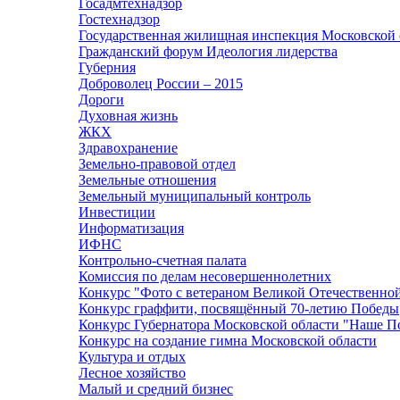
Госадмтехнадзор
Гостехнадзор
Государственная жилищная инспекция Московской 
Гражданский форум Идеология лидерства
Губерния
Доброволец России – 2015
Дороги
Духовная жизнь
ЖКХ
Здравохранение
Земельно-правовой отдел
Земельные отношения
Земельный муниципальный контроль
Инвестиции
Информатизация
ИФНС
Контрольно-счетная палата
Комиссия по делам несовершеннолетних
Конкурс "Фото с ветераном Великой Отечественно
Конкурс граффити, посвящённый 70-летию Победы
Конкурс Губернатора Московской области "Наше П
Конкурс на создание гимна Московской области
Культура и отдых
Лесное хозяйство
Малый и средний бизнес