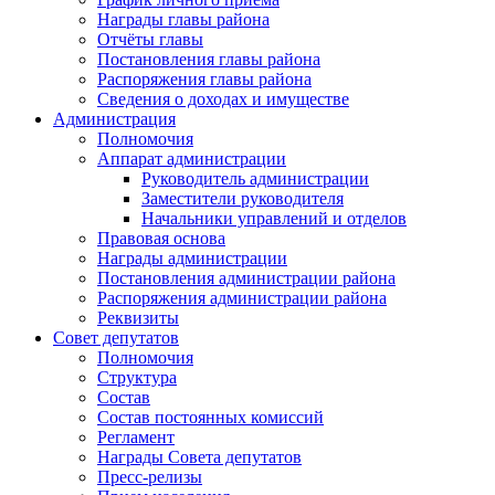
Награды главы района
Отчёты главы
Постановления главы района
Распоряжения главы района
Сведения о доходах и имуществе
Администрация
Полномочия
Аппарат администрации
Руководитель администрации
Заместители руководителя
Начальники управлений и отделов
Правовая основа
Награды администрации
Постановления администрации района
Распоряжения администрации района
Реквизиты
Совет депутатов
Полномочия
Структура
Состав
Состав постоянных комиссий
Регламент
Награды Совета депутатов
Пресс-релизы