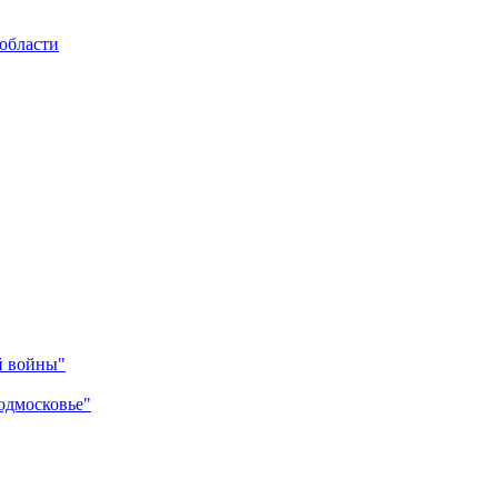
области
й войны"
одмосковье"