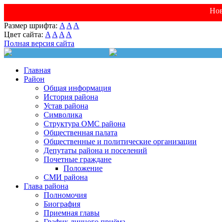
Нов
Размер шрифта:
A
A
A
Цвет сайта:
A
A
A
A
Полная версия сайта
Главная
Район
Общая информация
История района
Устав района
Символика
Структура ОМС района
Общественная палата
Общественные и политические организации
Депутаты района и поселений
Почетные граждане
Положение
СМИ района
Глава района
Полномочия
Биография
Приемная главы
График личного приёма