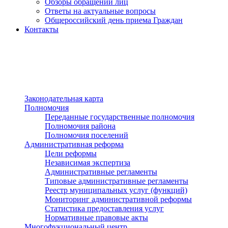
Обзоры обращений лиц
Ответы на актуальные вопросы
Общероссийский день приема Граждан
Контакты
Разделы сайта
п»ї
Законодательная карта
Полномочия
Переданные государственные полномочия
Полномочия района
Полномочия поселений
Административная реформа
Цели реформы
Независимая экспертиза
Административные регламенты
Типовые административные регламенты
Реестр муниципальных услуг (функций)
Мониторинг административной реформы
Статистика предоставления услуг
Нормативные правовые акты
Многофукциональный центр