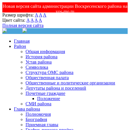
Новая версия сайта администрации Воскресенского района на
vos-mo.ru
Размер шрифта:
A
A
A
Цвет сайта:
A
A
A
A
Полная версия сайта
Главная
Район
Общая информация
История района
Устав района
Символика
Структура ОМС района
Общественная палата
Общественные и политические организации
Депутаты района и поселений
Почетные граждане
Положение
СМИ района
Глава района
Полномочия
Биография
Приемная главы
График личного приёма