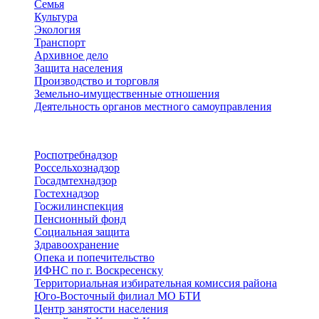
Семья
Культура
Экология
Транспорт
Архивное дело
Защита населения
Производство и торговля
Земельно-имущественные отношения
Деятельность органов местного самоуправления
Территориальные органы
Роспотребнадзор
Россельхознадзор
Госадмтехнадзор
Гостехнадзор
Госжилинспекция
Пенсионный фонд
Социальная защита
Здравоохранение
Опека и попечительство
ИФНС по г. Воскресенску
Территориальная избирательная комиссия района
Юго-Восточный филиал МО БТИ
Центр занятости населения