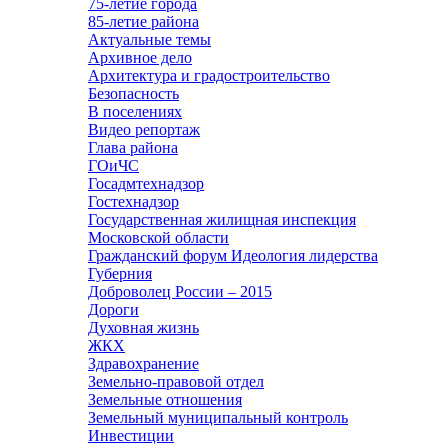
75-летие города
85-летие района
Актуальные темы
Архивное дело
Архитектура и градостроительство
Безопасность
В поселениях
Видео репортаж
Глава района
ГОиЧС
Госадмтехнадзор
Гостехнадзор
Государственная жилищная инспекция
Московской области
Гражданский форум Идеология лидерства
Губерния
Доброволец России – 2015
Дороги
Духовная жизнь
ЖКХ
Здравохранение
Земельно-правовой отдел
Земельные отношения
Земельный муниципальный контроль
Инвестиции