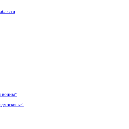
области
й войны"
одмосковье"