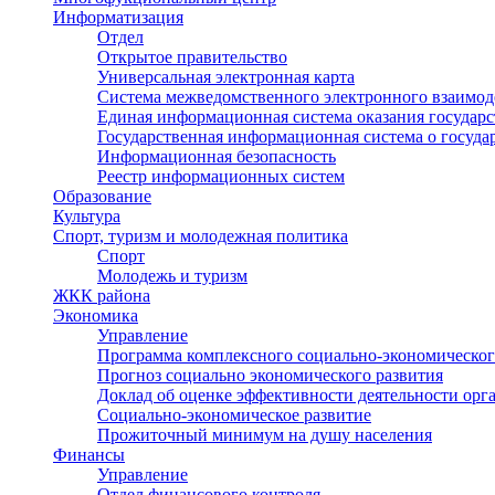
Информатизация
Отдел
Открытое правительство
Универсальная электронная карта
Система межведомственного электронного взаимод
Единая информационная система оказания государ
Государственная информационная система о госуд
Информационная безопасность
Реестр информационных систем
Образование
Культура
Спорт, туризм и молодежная политика
Спорт
Молодежь и туризм
ЖКК района
Экономика
Управление
Программа комплексного социально-экономическог
Прогноз социально экономического развития
Доклад об оценке эффективности деятельности орг
Социально-экономическое развитие
Прожиточный минимум на душу населения
Финансы
Управление
Отдел финансового контроля