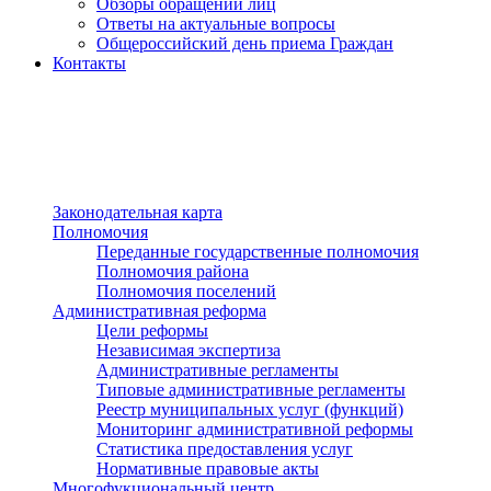
Обзоры обращений лиц
Ответы на актуальные вопросы
Общероссийский день приема Граждан
Контакты
Разделы сайта
п»ї
Законодательная карта
Полномочия
Переданные государственные полномочия
Полномочия района
Полномочия поселений
Административная реформа
Цели реформы
Независимая экспертиза
Административные регламенты
Типовые административные регламенты
Реестр муниципальных услуг (функций)
Мониторинг административной реформы
Статистика предоставления услуг
Нормативные правовые акты
Многофукциональный центр