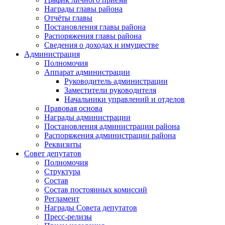
Награды главы района
Отчёты главы
Постановления главы района
Распоряжения главы района
Сведения о доходах и имуществе
Администрация
Полномочия
Аппарат администрации
Руководитель администрации
Заместители руководителя
Начальники управлений и отделов
Правовая основа
Награды администрации
Постановления администрации района
Распоряжения администрации района
Реквизиты
Совет депутатов
Полномочия
Структура
Состав
Состав постоянных комиссий
Регламент
Награды Совета депутатов
Пресс-релизы