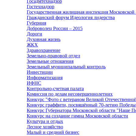
Госадмтехнадзор
Гостехнадзор
Государственная жилищная инспекция Московской 
Гражданский форум Идеология лидерства
Губерния
Доброволец России – 2015
Дороги
Духовная жизнь
ЖКХ
Здравохранение
Земельно-правовой отдел
Земельные отношения
Земельный муниципальный контроль
Инвестиции
Информатизация
ИФНС
Контрольно-счетная палата
Комиссия по делам несовершеннолетних
Конкурс "Фото с ветераном Великой Отечественно
Конкурс граффити, посвящённый 70-летию Победы
Конкурс Губернатора Московской области "Наше П
Конкурс на создание гимна Московской области
Культура и отдых
Лесное хозяйство
Малый и средний бизнес