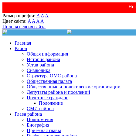
Нов
Размер шрифта:
A
A
A
Цвет сайта:
A
A
A
A
Полная версия сайта
Главная
Район
Общая информация
История района
Устав района
Символика
Структура ОМС района
Общественная палата
Общественные и политические организации
Депутаты района и поселений
Почетные граждане
Положение
СМИ района
Глава района
Полномочия
Биография
Приемная главы
График личного приёма