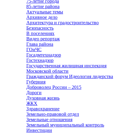
75-летие города
85-летие района
Актуальные темы
Архивное дело
Архитектура и градостроительство
Безопасность
В поселениях
Видео репортаж
Глава района
ГОиЧС
Госадмтехнадзор
Гостехнадзор
Государственная жилищная инспекция
Московской области
Гражданский форум Идеология лидерства
Губерния
Доброволец России – 2015
Дороги
Духовная жизнь
ЖКХ
Здравохранение
Земельно-правовой отдел
Земельные отношения
Земельный муниципальный контроль
Инвестиции