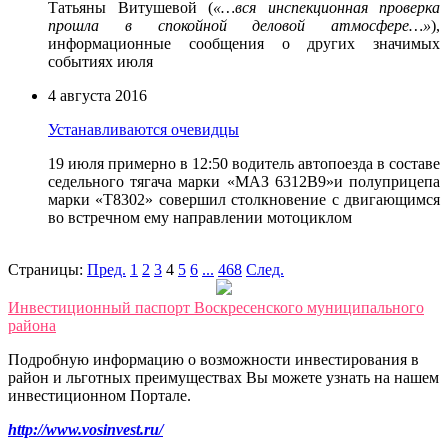
Татьяны Витушевой (
«…вся инспекционная проверка
прошла в спокойной деловой атмосфере…»
),
информационные сообщения о других значимых
событиях июля
4 августа 2016
Устанавливаются очевидцы
19 июля примерно в 12:50 водитель автопоезда в составе
седельного тягача марки «МАЗ 6312В9»и полуприцепа
марки «Т8302» совершил столкновение с двигающимся
во встречном ему направлении мотоциклом
Страницы:
Пред.
1
2
3
4
5
6
...
468
След.
Инвестиционный паспорт Воскресенского муниципального
района
Подробную информацию о возможности инвестирования в
район и льготных преимуществах Вы можете узнать на нашем
инвестиционном Портале.
http://www.vosinvest.ru/