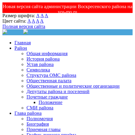
Новая версия сайта администрации Воскресенского района на
vos-mo.ru
Размер шрифта:
A
A
A
Цвет сайта:
A
A
A
A
Полная версия сайта
Главная
Район
Общая информация
История района
Устав района
Символика
Структура ОМС района
Общественная палата
Общественные и политические организации
Депутаты района и поселений
Почетные граждане
Положение
СМИ района
Глава района
Полномочия
Биография
Приемная главы
График личного приёма