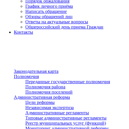
Порядок обжалования
График личного приёма
Написать обращение
Обзоры обращений лиц
Ответы на актуальные вопросы
Общероссийский день приема Граждан
Контакты
Разделы сайта
п»ї
Законодательная карта
Полномочия
Переданные государственные полномочия
Полномочия района
Полномочия поселений
Административная реформа
Цели реформы
Независимая экспертиза
Административные регламенты
Типовые административные регламенты
Реестр муниципальных услуг (функций)
Мониторинг административной реформы