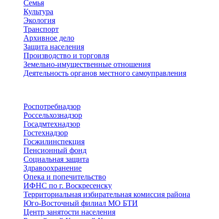
Семья
Культура
Экология
Транспорт
Архивное дело
Защита населения
Производство и торговля
Земельно-имущественные отношения
Деятельность органов местного самоуправления
Территориальные органы
Роспотребнадзор
Россельхознадзор
Госадмтехнадзор
Гостехнадзор
Госжилинспекция
Пенсионный фонд
Социальная защита
Здравоохранение
Опека и попечительство
ИФНС по г. Воскресенску
Территориальная избирательная комиссия района
Юго-Восточный филиал МО БТИ
Центр занятости населения