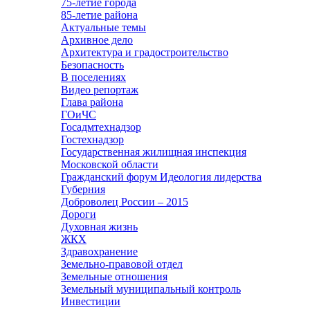
75-летие города
85-летие района
Актуальные темы
Архивное дело
Архитектура и градостроительство
Безопасность
В поселениях
Видео репортаж
Глава района
ГОиЧС
Госадмтехнадзор
Гостехнадзор
Государственная жилищная инспекция
Московской области
Гражданский форум Идеология лидерства
Губерния
Доброволец России – 2015
Дороги
Духовная жизнь
ЖКХ
Здравохранение
Земельно-правовой отдел
Земельные отношения
Земельный муниципальный контроль
Инвестиции