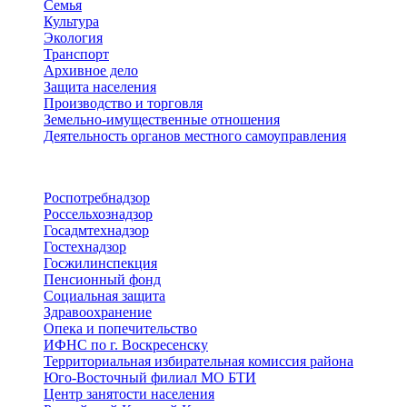
Семья
Культура
Экология
Транспорт
Архивное дело
Защита населения
Производство и торговля
Земельно-имущественные отношения
Деятельность органов местного самоуправления
Территориальные органы
Роспотребнадзор
Россельхознадзор
Госадмтехнадзор
Гостехнадзор
Госжилинспекция
Пенсионный фонд
Социальная защита
Здравоохранение
Опека и попечительство
ИФНС по г. Воскресенску
Территориальная избирательная комиссия района
Юго-Восточный филиал МО БТИ
Центр занятости населения