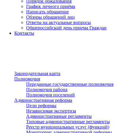
Порядок обжалования
График личного приёма
Написать обращение
Обзоры обращений лиц
Ответы на актуальные вопросы
Общероссийский день приема Граждан
Контакты
Разделы сайта
п»ї
Законодательная карта
Полномочия
Переданные государственные полномочия
Полномочия района
Полномочия поселений
Административная реформа
Цели реформы
Независимая экспертиза
Административные регламенты
Типовые административные регламенты
Реестр муниципальных услуг (функций)
Мониторинг административной реформы