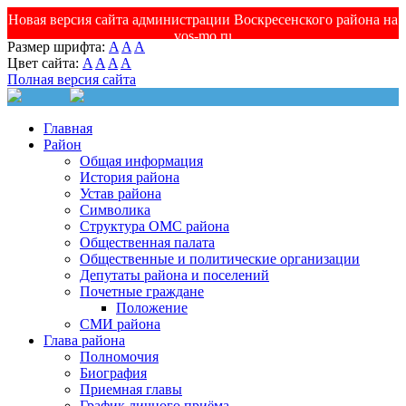
Новая версия сайта администрации Воскресенского района на
vos-mo.ru
Размер шрифта:
A
A
A
Цвет сайта:
A
A
A
A
Полная версия сайта
Главная
Район
Общая информация
История района
Устав района
Символика
Структура ОМС района
Общественная палата
Общественные и политические организации
Депутаты района и поселений
Почетные граждане
Положение
СМИ района
Глава района
Полномочия
Биография
Приемная главы
График личного приёма